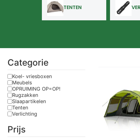
TENTEN
VE
Categorie
Koel- vriesboxen
Meubels
OPRUIMING OP=OP!
Rugzakken
Slaapartikelen
Tenten
Verlichting
Prijs