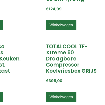
€
124,99
Winkelwagen
co
TOTALCOOL TF-
s
Xtreme 50
Keuken,
Draagbare
t,
Compressor
ast
Koelvriesbox GRIJS
€
395,00
Winkelwagen