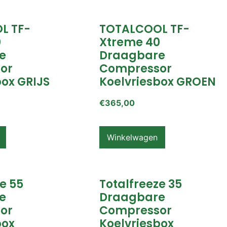
L TF-
TOTALCOOL TF-
0
Xtreme 40
e
Draagbare
or
Compressor
box GRIJS
Koelvriesbox GROEN
€
365,00
Winkelwagen
e 55
Totalfreeze 35
e
Draagbare
or
Compressor
box
Koelvriesbox