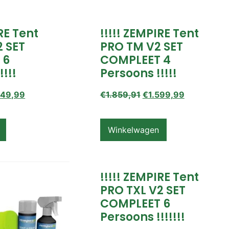
IRE Tent
!!!!! ZEMPIRE Tent
2 SET
PRO TM V2 SET
 6
COMPLEET 4
!!!!
Persoons !!!!!
649,99
€
1.859,91
€
1.599,99
Winkelwagen
!!!!! ZEMPIRE Tent
PRO TXL V2 SET
COMPLEET 6
Persoons !!!!!!!