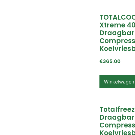
TOTALCOO
Xtreme 4
Draagbar
Compress
Koelvries
€
365,00
Winkelwagen
Totalfreez
Draagbar
Compress
Koelvries