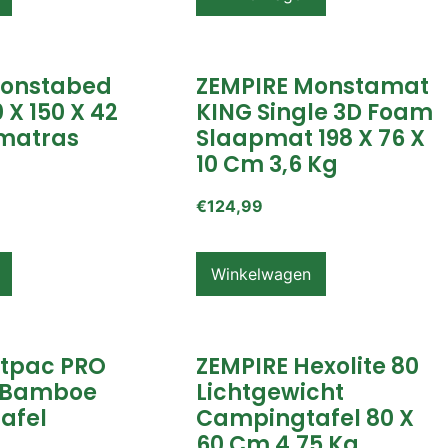
Monstabed
ZEMPIRE Monstamat
 X 150 X 42
KING Single 3D Foam
matras
Slaapmat 198 X 76 X
10 Cm 3,6 Kg
€
124,99
Winkelwagen
itpac PRO
ZEMPIRE Hexolite 80
 Bamboe
Lichtgewicht
afel
Campingtafel 80 X
60 Cm 4,75 Kg