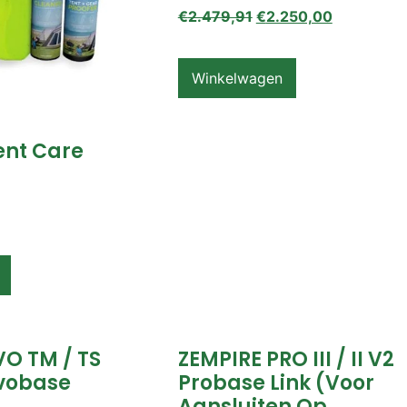
€
2.479,91
€
2.250,00
Winkelwagen
ent Care
VO TM / TS
ZEMPIRE PRO III / II V2
vobase
Probase Link (voor
Aansluiten Op