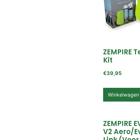
ZEMPIRE T
Kit
€
39,95
Winkelwagen
ZEMPIRE E
V2 Aero/E
Link (voor