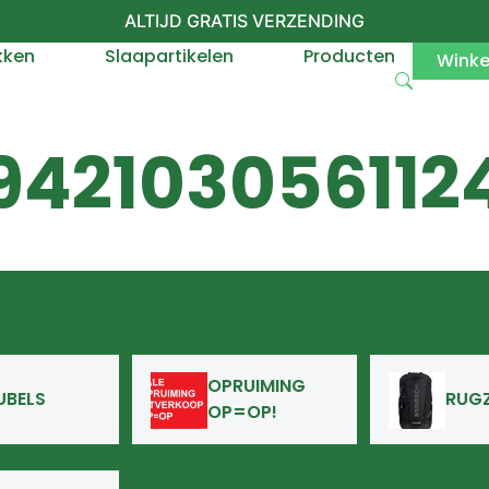
ALTIJD GRATIS VERZENDING
kken
Slaapartikelen
Producten
Wink
942103056112
OPRUIMING
UBELS
RUG
OP=OP!