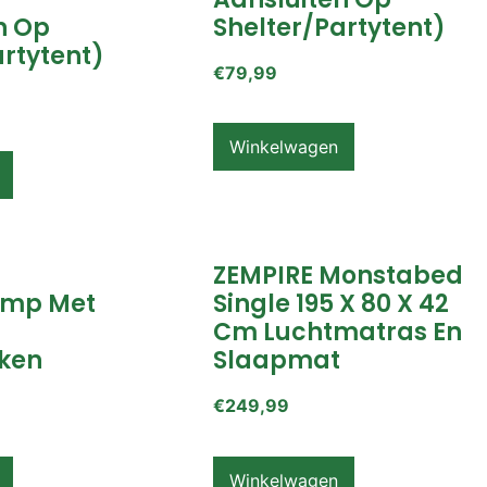
n Op
Shelter/partytent)
artytent)
€
79,99
Winkelwagen
ZEMPIRE Monstabed
mp Met
Single 195 X 80 X 42
Cm Luchtmatras En
ken
Slaapmat
€
249,99
Winkelwagen