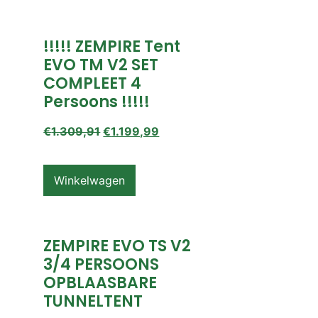
!!!!! ZEMPIRE Tent
EVO TM V2 SET
COMPLEET 4
Persoons !!!!!
€
1.309,91
€
1.199,99
Winkelwagen
ZEMPIRE EVO TS V2
3/4 PERSOONS
OPBLAASBARE
TUNNELTENT