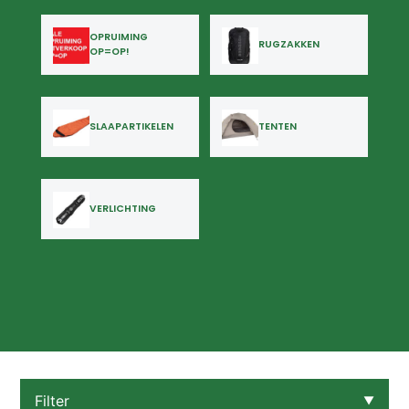
OPRUIMING
RUGZAKKEN
OP=OP!
SLAAPARTIKELEN
TENTEN
VERLICHTING
Filter
▼