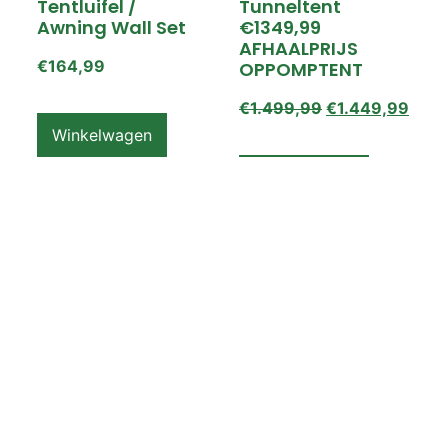
Tentluifel /
Tunneltent
Awning Wall Set
€1349,99
AFHAALPRIJS
€
164,99
OPPOMPTENT
€
1.499,99
€
1.449,99
Winkelwagen
Winkelwagen
ZEMPIRE PRO TL V2
ZEMPIRE PRO TL V2
Luchttent
Oppomptent
Grondzeil /
Tentluifel /
Ground Sheet /
Awning Wall
Footprint
€
159,99
€
79,99
Winkelwagen