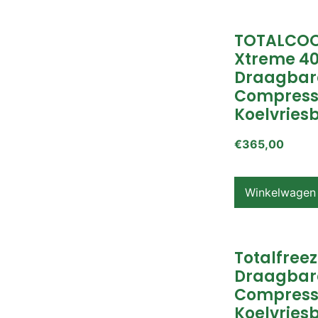
TOTALCOO
Xtreme 4
Draagbar
Compress
Koelvries
€
365,00
Winkelwagen
Totalfreez
Draagbar
Compress
Koelvries