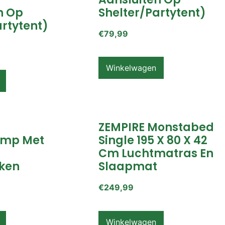
n Op
Shelter/partytent)
artytent)
€
79,99
Winkelwagen
ZEMPIRE Monstabed
mp Met
Single 195 X 80 X 42
Cm Luchtmatras En
ken
Slaapmat
€
249,99
Winkelwagen