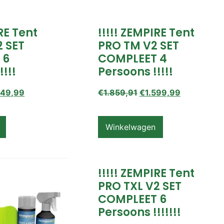
IRE Tent
!!!!! ZEMPIRE Tent
2 SET
PRO TM V2 SET
 6
COMPLEET 4
!!!!
Persoons !!!!!
649,99
€
1.859,91
€
1.599,99
Winkelwagen
!!!!! ZEMPIRE Tent
PRO TXL V2 SET
COMPLEET 6
Persoons !!!!!!!