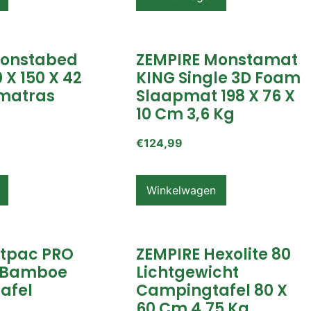
Monstabed
ZEMPIRE Monstamat
 X 150 X 42
KING Single 3D Foam
matras
Slaapmat 198 X 76 X
10 Cm 3,6 Kg
€
124,99
Winkelwagen
itpac PRO
ZEMPIRE Hexolite 80
 Bamboe
Lichtgewicht
afel
Campingtafel 80 X
60 Cm 4,75 Kg