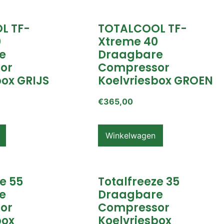
L TF-
TOTALCOOL TF-
0
Xtreme 40
e
Draagbare
or
Compressor
box GRIJS
Koelvriesbox GROEN
€
365,00
Winkelwagen
e 55
Totalfreeze 35
e
Draagbare
or
Compressor
box
Koelvriesbox