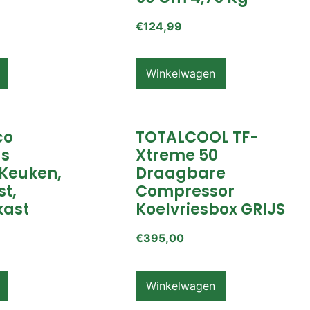
€
124,99
Winkelwagen
co
TOTALCOOL TF-
s
Xtreme 50
Keuken,
Draagbare
t,
Compressor
ast
Koelvriesbox GRIJS
€
395,00
Winkelwagen