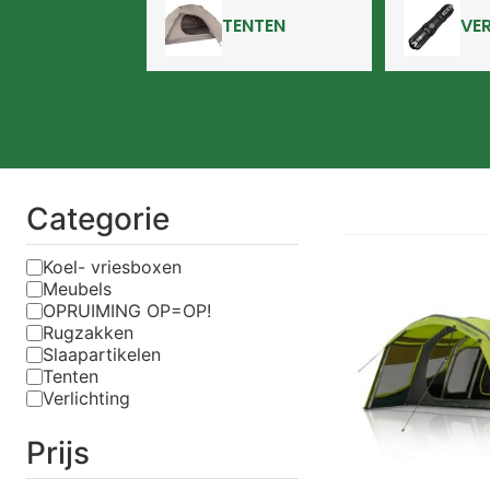
TENTEN
VE
Categorie
Koel- vriesboxen
Meubels
OPRUIMING OP=OP!
Rugzakken
Slaapartikelen
Tenten
Verlichting
Prijs