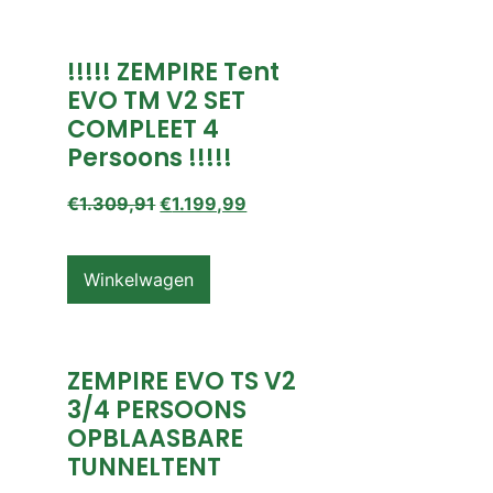
!!!!! ZEMPIRE Tent
EVO TM V2 SET
COMPLEET 4
Persoons !!!!!
€
1.309,91
€
1.199,99
Winkelwagen
ZEMPIRE EVO TS V2
3/4 PERSOONS
OPBLAASBARE
TUNNELTENT