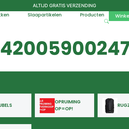
ALTIJD GRATIS VERZENDING
kken
Slaapartikelen
Producten
Wink
942005900247
OPRUIMING
UBELS
RUG
OP=OP!