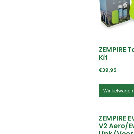
ZEMPIRE T
Kit
€
39,95
Winkelwagen
ZEMPIRE E
V2 Aero/E
Link (voor