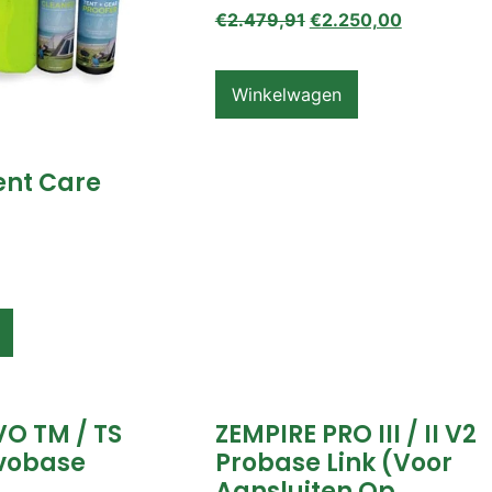
€
2.479,91
€
2.250,00
Winkelwagen
ent Care
VO TM / TS
ZEMPIRE PRO III / II V2
vobase
Probase Link (voor
Aansluiten Op