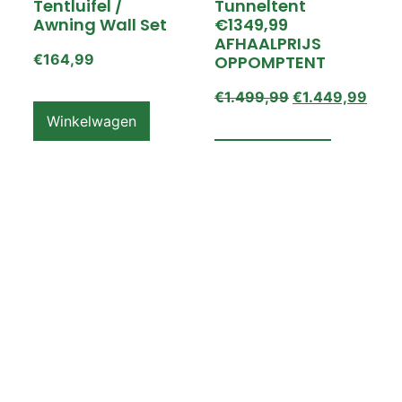
Tentluifel /
Tunneltent
Awning Wall Set
€1349,99
AFHAALPRIJS
€
164,99
OPPOMPTENT
€
1.499,99
€
1.449,99
Winkelwagen
Winkelwagen
ZEMPIRE PRO TL V2
ZEMPIRE PRO TL V2
Luchttent
Oppomptent
Grondzeil /
Tentluifel /
Ground Sheet /
Awning Wall
Footprint
€
159,99
€
79,99
Winkelwagen