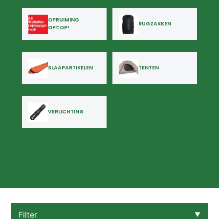
OPRUIMING
RUGZAKKEN
OP=OP!
SLAAPARTIKELEN
TENTEN
VERLICHTING
Filter
▼