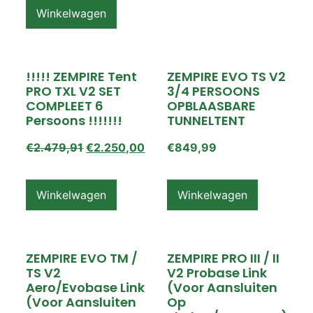
Winkelwagen
!!!!! ZEMPIRE Tent
ZEMPIRE EVO TS V2
PRO TXL V2 SET
3/4 PERSOONS
COMPLEET 6
OPBLAASBARE
Persoons !!!!!!!
TUNNELTENT
€
2.479,91
€
2.250,00
€
849,99
Winkelwagen
Winkelwagen
ZEMPIRE EVO TM /
ZEMPIRE PRO III / II
TS V2
V2 Probase Link
Aero/Evobase Link
(voor Aansluiten
(voor Aansluiten
Op