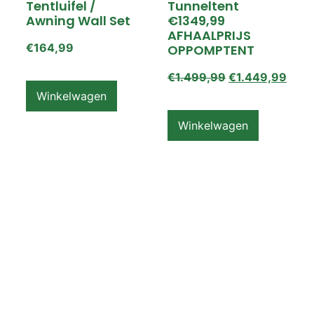
Tentluifel /
Tunneltent
Awning Wall Set
€1349,99
AFHAALPRIJS
€
164,99
OPPOMPTENT
€
1.499,99
€
1.449,99
Winkelwagen
Winkelwagen
ZEMPIRE PRO TL V2
ZEMPIRE PRO TL V2
Luchttent
Oppomptent
Grondzeil /
Tentluifel /
Ground Sheet /
Awning Wall
Footprint
€
159,99
€
79,99
Winkelwagen