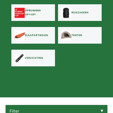
OPRUIMING
RUGZAKKEN
OP=OP!
SLAAPARTIKELEN
TENTEN
VERLICHTING
Filter
▼