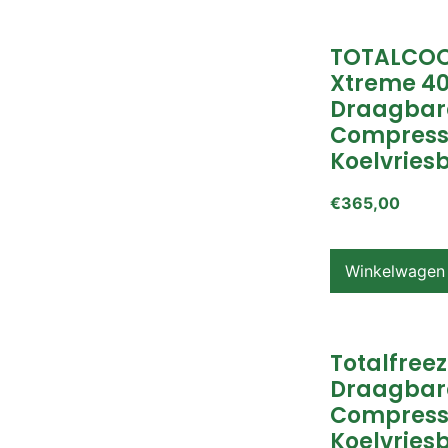
TOTALCOO
Xtreme 4
Draagbar
Compress
Koelvries
€
365,00
Winkelwagen
Totalfreez
Draagbar
Compress
Koelvries