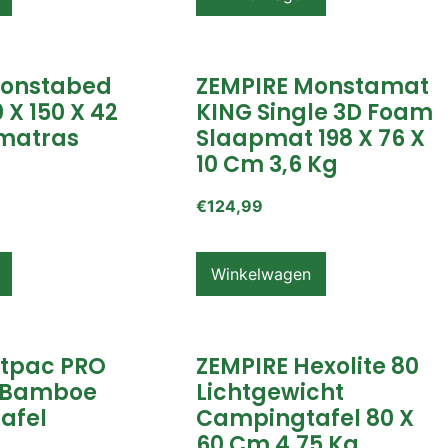
Monstabed
ZEMPIRE Monstamat
 X 150 X 42
KING Single 3D Foam
matras
Slaapmat 198 X 76 X
10 Cm 3,6 Kg
€
124,99
Winkelwagen
itpac PRO
ZEMPIRE Hexolite 80
 Bamboe
Lichtgewicht
afel
Campingtafel 80 X
60 Cm 4,75 Kg