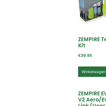
ZEMPIRE T
Kit
€
39,95
Winkelwagen
ZEMPIRE E
V2 Aero/E
Link (voor