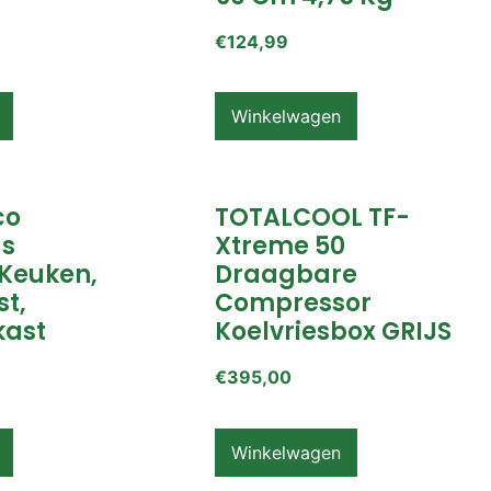
€
124,99
Winkelwagen
co
TOTALCOOL TF-
s
Xtreme 50
Keuken,
Draagbare
t,
Compressor
ast
Koelvriesbox GRIJS
€
395,00
Winkelwagen