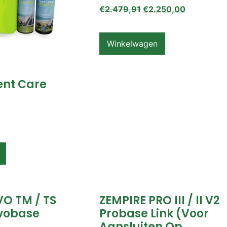
€
2.479,91
€
2.250,00
Winkelwagen
ent Care
VO TM / TS
ZEMPIRE PRO III / II V2
vobase
Probase Link (voor
Aansluiten Op