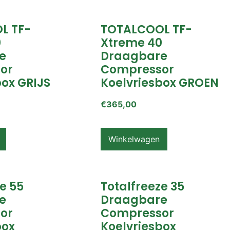
L TF-
TOTALCOOL TF-
0
Xtreme 40
e
Draagbare
or
Compressor
box GRIJS
Koelvriesbox GROEN
€
365,00
Winkelwagen
e 55
Totalfreeze 35
e
Draagbare
or
Compressor
box
Koelvriesbox