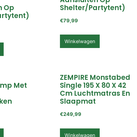
n Op
Shelter/partytent)
artytent)
€
79,99
Winkelwagen
ZEMPIRE Monstabed
mp Met
Single 195 X 80 X 42
Cm Luchtmatras En
ken
Slaapmat
€
249,99
Winkelwagen