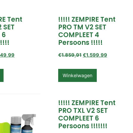
IRE Tent
!!!!! ZEMPIRE Tent
2 SET
PRO TM V2 SET
 6
COMPLEET 4
!!!!
Persoons !!!!!
649,99
€
1.859,91
€
1.599,99
Winkelwagen
!!!!! ZEMPIRE Tent
PRO TXL V2 SET
COMPLEET 6
Persoons !!!!!!!