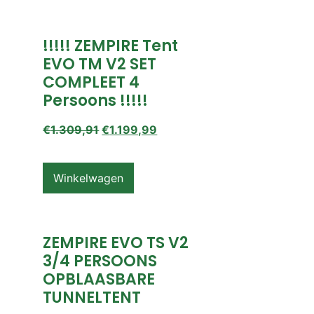
!!!!! ZEMPIRE Tent
EVO TM V2 SET
COMPLEET 4
Persoons !!!!!
€
1.309,91
€
1.199,99
Winkelwagen
ZEMPIRE EVO TS V2
3/4 PERSOONS
OPBLAASBARE
TUNNELTENT