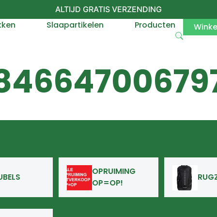
ALTIJD GRATIS VERZENDING
kken
Slaapartikelen
Producten
Wink
84664700679
OPRUIMING
UBELS
RUG
OP=OP!