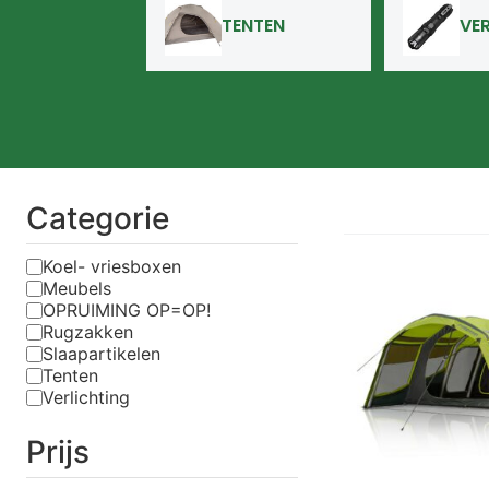
TENTEN
VE
Categorie
Koel- vriesboxen
Meubels
OPRUIMING OP=OP!
Rugzakken
Slaapartikelen
Tenten
Verlichting
Prijs