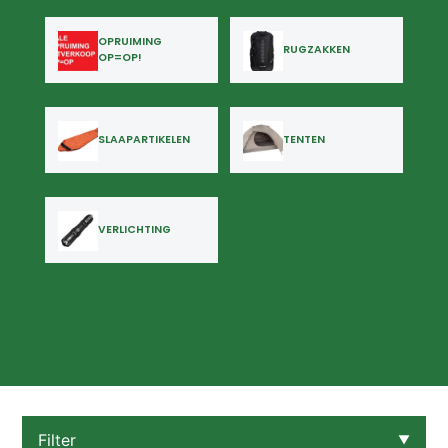
OPRUIMING
RUGZAKKEN
OP=OP!
SLAAPARTIKELEN
TENTEN
VERLICHTING
Filter
▼