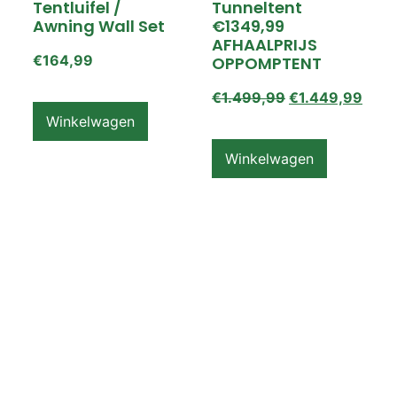
Tentluifel /
Tunneltent
Awning Wall Set
€1349,99
AFHAALPRIJS
€
164,99
OPPOMPTENT
€
1.499,99
€
1.449,99
Winkelwagen
Winkelwagen
ZEMPIRE PRO TL V2
ZEMPIRE PRO TL V2
Luchttent
Oppomptent
Grondzeil /
Tentluifel /
Ground Sheet /
Awning Wall
Footprint
€
159,99
€
79,99
Winkelwagen