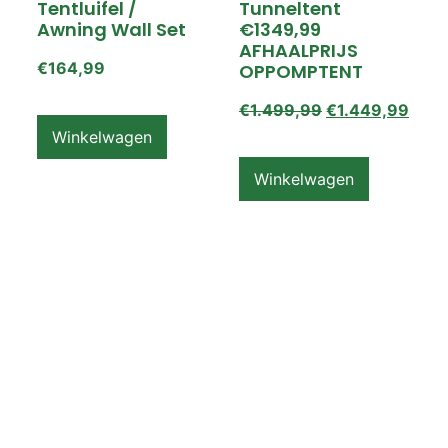
Tentluifel /
Tunneltent
Awning Wall Set
€1349,99
AFHAALPRIJS
€
164,99
OPPOMPTENT
€
1.499,99
€
1.449,99
Winkelwagen
Winkelwagen
ZEMPIRE PRO TL V2
ZEMPIRE PRO TL V2
Luchttent
Oppomptent
Grondzeil /
Tentluifel /
Ground Sheet /
Awning Wall
Footprint
€
159,99
€
79,99
Winkelwagen