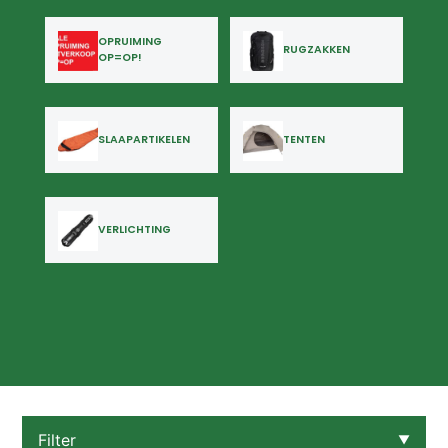
OPRUIMING
RUGZAKKEN
OP=OP!
SLAAPARTIKELEN
TENTEN
VERLICHTING
Filter
▼