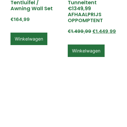
Tentluifel /
Tunneltent
Awning Wall Set
€1349,99
AFHAALPRIJS
€
164,99
OPPOMPTENT
€
1.499,99
€
1.449,99
Winkelwagen
Winkelwagen
ZEMPIRE PRO TL V2
ZEMPIRE PRO TL V2
Luchttent
Oppomptent
Grondzeil /
Tentluifel /
Ground Sheet /
Awning Wall
Footprint
€
159,99
€
79,99
Winkelwagen