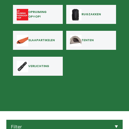
OPRUIMING
RUGZAKKEN
OP=OP!
SLAAPARTIKELEN
TENTEN
VERLICHTING
Filter
▼