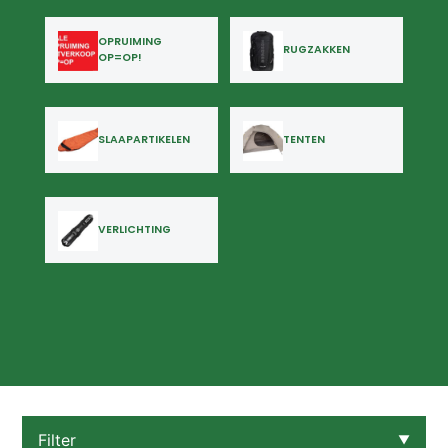
OPRUIMING
RUGZAKKEN
OP=OP!
SLAAPARTIKELEN
TENTEN
VERLICHTING
Filter
▼