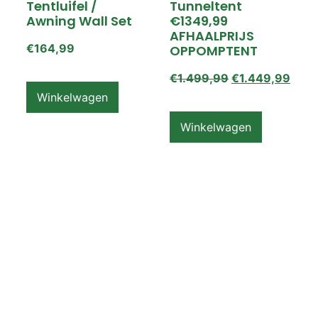
Tentluifel /
Tunneltent
Awning Wall Set
€1349,99
AFHAALPRIJS
€
164,99
OPPOMPTENT
€
1.499,99
€
1.449,99
Winkelwagen
Winkelwagen
ZEMPIRE PRO TL V2
ZEMPIRE PRO TL V2
Luchttent
Oppomptent
Grondzeil /
Tentluifel /
Ground Sheet /
Awning Wall
Footprint
€
159,99
€
79,99
Winkelwagen