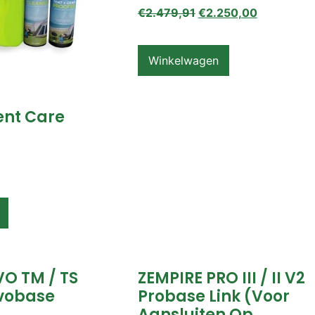
€
2.479,91
€
2.250,00
Winkelwagen
ent Care
VO TM / TS
ZEMPIRE PRO III / II V2
vobase
Probase Link (voor
Aansluiten Op