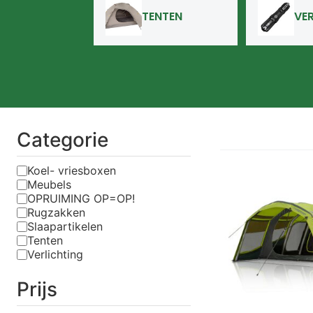
TENTEN
VE
Categorie
Koel- vriesboxen
Meubels
OPRUIMING OP=OP!
Rugzakken
Slaapartikelen
Tenten
Verlichting
Prijs