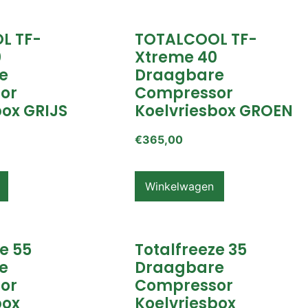
L TF-
TOTALCOOL TF-
0
Xtreme 40
e
Draagbare
or
Compressor
box GRIJS
Koelvriesbox GROEN
€
365,00
Winkelwagen
e 55
Totalfreeze 35
e
Draagbare
or
Compressor
box
Koelvriesbox