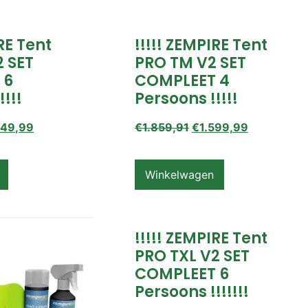
IRE Tent
!!!!! ZEMPIRE Tent
2 SET
PRO TM V2 SET
 6
COMPLEET 4
!!!!
Persoons !!!!!
649,99
€
1.859,91
€
1.599,99
Winkelwagen
!!!!! ZEMPIRE Tent
PRO TXL V2 SET
COMPLEET 6
Persoons !!!!!!!