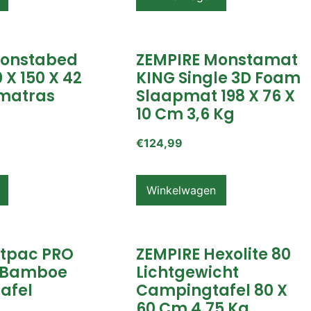
Monstabed
ZEMPIRE Monstamat
 X 150 X 42
KING Single 3D Foam
matras
Slaapmat 198 X 76 X
10 Cm 3,6 Kg
€
124,99
Winkelwagen
itpac PRO
ZEMPIRE Hexolite 80
 Bamboe
Lichtgewicht
afel
Campingtafel 80 X
60 Cm 4,75 Kg