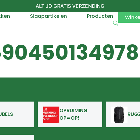
ALTIJD GRATIS VERZENDING
kken
Slaapartikelen
Producten
Wink
590450134978
OPRUIMING
UBELS
RUG
OP=OP!