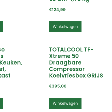
€
124,99
Winkelwagen
co
TOTALCOOL TF-
s
Xtreme 50
Keuken,
Draagbare
t,
Compressor
ast
Koelvriesbox GRIJS
€
395,00
Winkelwagen