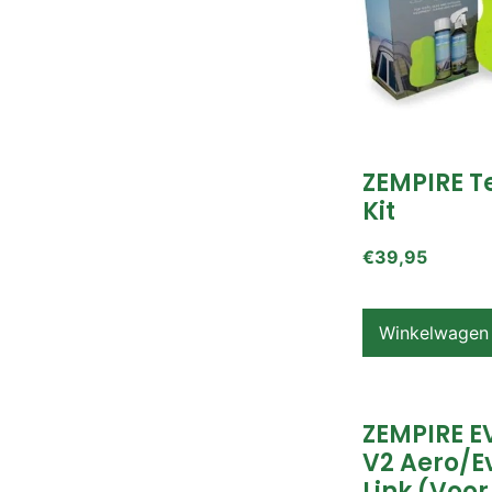
ZEMPIRE T
Kit
€
39,95
Winkelwagen
ZEMPIRE E
V2 Aero/E
Link (voor