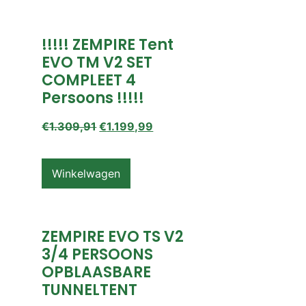
!!!!! ZEMPIRE Tent
EVO TM V2 SET
COMPLEET 4
Persoons !!!!!
€
1.309,91
€
1.199,99
Winkelwagen
ZEMPIRE EVO TS V2
3/4 PERSOONS
OPBLAASBARE
TUNNELTENT