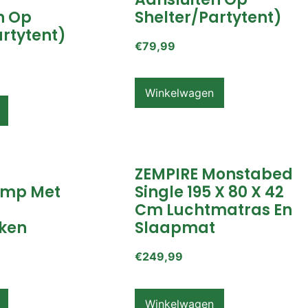
n Op
Shelter/partytent)
artytent)
€
79,99
Winkelwagen
ZEMPIRE Monstabed
mp Met
Single 195 X 80 X 42
Cm Luchtmatras En
ken
Slaapmat
€
249,99
Winkelwagen