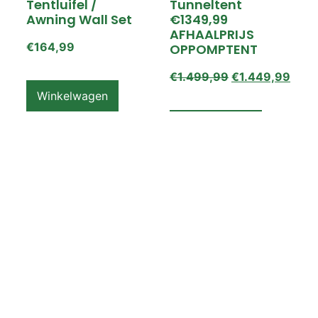
Tentluifel /
Tunneltent
Awning Wall Set
€1349,99
AFHAALPRIJS
€
164,99
OPPOMPTENT
€
1.499,99
€
1.449,99
Winkelwagen
Winkelwagen
ZEMPIRE PRO TL V2
ZEMPIRE PRO TL V2
Luchttent
Oppomptent
Grondzeil /
Tentluifel /
Ground Sheet /
Awning Wall
Footprint
€
159,99
€
79,99
Winkelwagen