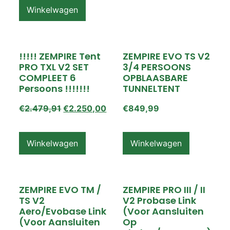
Winkelwagen
!!!!! ZEMPIRE Tent
ZEMPIRE EVO TS V2
PRO TXL V2 SET
3/4 PERSOONS
COMPLEET 6
OPBLAASBARE
Persoons !!!!!!!
TUNNELTENT
€
2.479,91
€
2.250,00
€
849,99
Winkelwagen
Winkelwagen
ZEMPIRE EVO TM /
ZEMPIRE PRO III / II
TS V2
V2 Probase Link
Aero/Evobase Link
(voor Aansluiten
(voor Aansluiten
Op