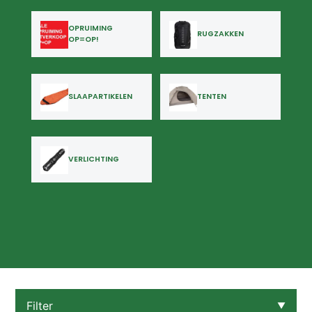
OPRUIMING
RUGZAKKEN
OP=OP!
SLAAPARTIKELEN
TENTEN
VERLICHTING
Filter
▼