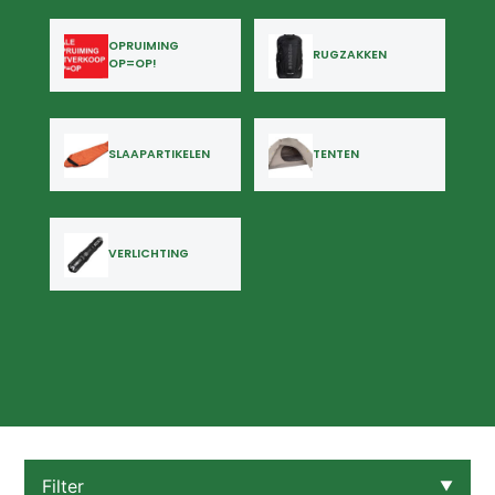
OPRUIMING
RUGZAKKEN
OP=OP!
SLAAPARTIKELEN
TENTEN
VERLICHTING
Filter
▼