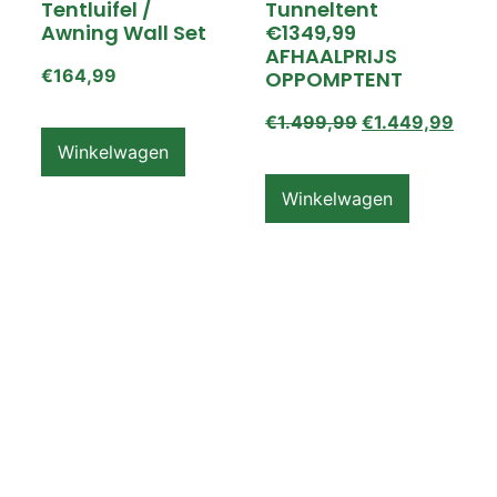
Tentluifel /
Tunneltent
Awning Wall Set
€1349,99
AFHAALPRIJS
€
164,99
OPPOMPTENT
€
1.499,99
€
1.449,99
Winkelwagen
Winkelwagen
ZEMPIRE PRO TL V2
ZEMPIRE PRO TL V2
Luchttent
Oppomptent
Grondzeil /
Tentluifel /
Ground Sheet /
Awning Wall
Footprint
€
159,99
€
79,99
Winkelwagen