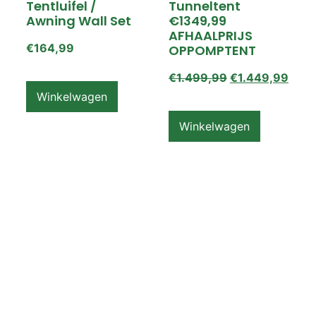
Tentluifel /
Tunneltent
Awning Wall Set
€1349,99
AFHAALPRIJS
€
164,99
OPPOMPTENT
€
1.499,99
€
1.449,99
Winkelwagen
Winkelwagen
ZEMPIRE PRO TL V2
ZEMPIRE PRO TL V2
Luchttent
Oppomptent
Grondzeil /
Tentluifel /
Ground Sheet /
Awning Wall
Footprint
€
159,99
€
79,99
Winkelwagen