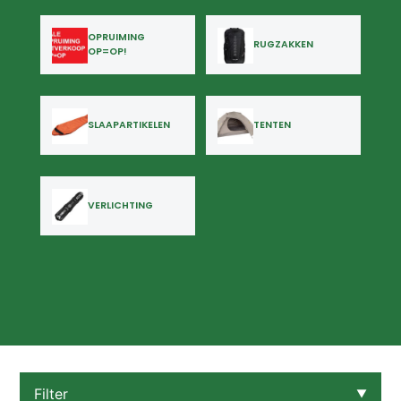
OPRUIMING
RUGZAKKEN
OP=OP!
SLAAPARTIKELEN
TENTEN
VERLICHTING
Filter
▼