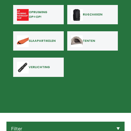
OPRUIMING
RUGZAKKEN
OP=OP!
SLAAPARTIKELEN
TENTEN
VERLICHTING
Filter
▼