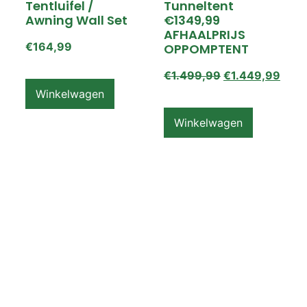
Tentluifel /
Tunneltent
Awning Wall Set
€1349,99
AFHAALPRIJS
€
164,99
OPPOMPTENT
€
1.499,99
€
1.449,99
Winkelwagen
Winkelwagen
ZEMPIRE PRO TL V2
ZEMPIRE PRO TL V2
Luchttent
Oppomptent
Grondzeil /
Tentluifel /
Ground Sheet /
Awning Wall
Footprint
€
159,99
€
79,99
Winkelwagen