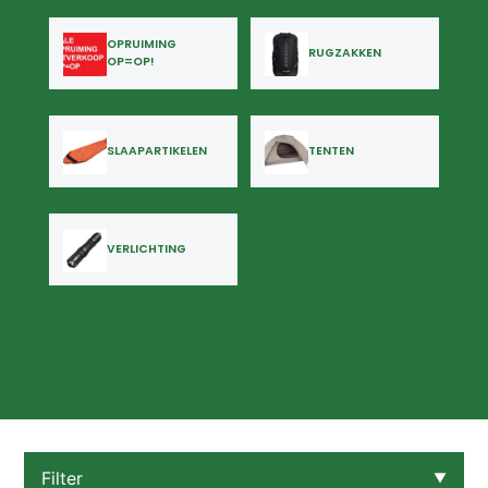
OPRUIMING
RUGZAKKEN
OP=OP!
SLAAPARTIKELEN
TENTEN
VERLICHTING
Filter
▼