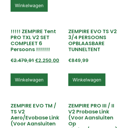
Winkelwagen
!!!!! ZEMPIRE Tent
ZEMPIRE EVO TS V2
PRO TXL V2 SET
3/4 PERSOONS
COMPLEET 6
OPBLAASBARE
Persoons !!!!!!!
TUNNELTENT
€
2.479,91
€
2.250,00
€
849,99
Winkelwagen
Winkelwagen
ZEMPIRE EVO TM /
ZEMPIRE PRO III / II
TS V2
V2 Probase Link
Aero/Evobase Link
(voor Aansluiten
(voor Aansluiten
Op