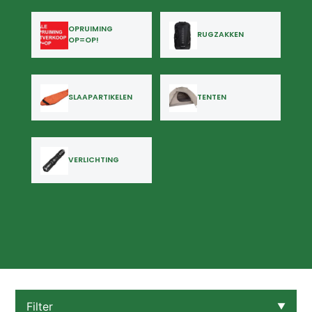
OPRUIMING
RUGZAKKEN
OP=OP!
SLAAPARTIKELEN
TENTEN
VERLICHTING
Filter
▼