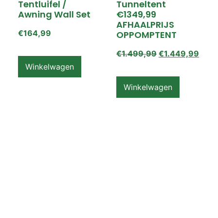
Tentluifel /
Tunneltent
Awning Wall Set
€1349,99
AFHAALPRIJS
€
164,99
OPPOMPTENT
€
1.499,99
€
1.449,99
Winkelwagen
Winkelwagen
ZEMPIRE PRO TL V2
ZEMPIRE PRO TL V2
Luchttent
Oppomptent
Grondzeil /
Tentluifel /
Ground Sheet /
Awning Wall
Footprint
€
159,99
€
79,99
Winkelwagen