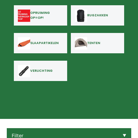
OPRUIMING
RUGZAKKEN
OP=OP!
SLAAPARTIKELEN
TENTEN
VERLICHTING
Filter
▼