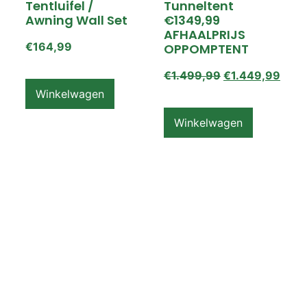
Tentluifel /
Tunneltent
Awning Wall Set
€1349,99
AFHAALPRIJS
€
164,99
OPPOMPTENT
€
1.499,99
€
1.449,99
Winkelwagen
Winkelwagen
ZEMPIRE PRO TL V2
ZEMPIRE PRO TL V2
Luchttent
Oppomptent
Grondzeil /
Tentluifel /
Ground Sheet /
Awning Wall
Footprint
€
159,99
€
79,99
Winkelwagen