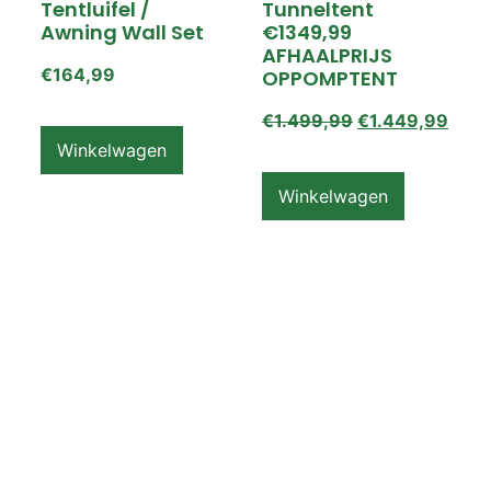
Tentluifel /
Tunneltent
Awning Wall Set
€1349,99
AFHAALPRIJS
€
164,99
OPPOMPTENT
€
1.499,99
€
1.449,99
Winkelwagen
Winkelwagen
ZEMPIRE PRO TL V2
ZEMPIRE PRO TL V2
Luchttent
Oppomptent
Grondzeil /
Tentluifel /
Ground Sheet /
Awning Wall
Footprint
€
159,99
€
79,99
Winkelwagen