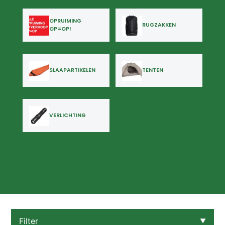
OPRUIMING
RUGZAKKEN
OP=OP!
SLAAPARTIKELEN
TENTEN
VERLICHTING
Filter
▼