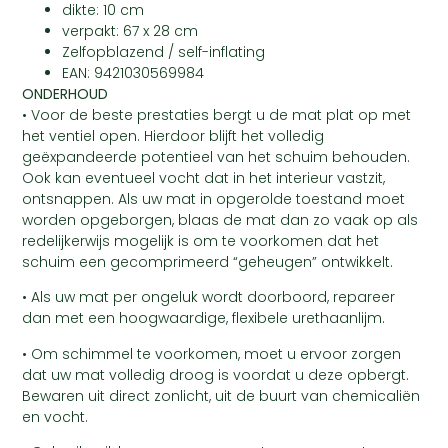
dikte: 10 cm
verpakt: 67 x 28 cm
Zelfopblazend / self-inflating
EAN: 9421030569984
ONDERHOUD
• Voor de beste prestaties bergt u de mat plat op met
het ventiel open. Hierdoor blijft het volledig
geëxpandeerde potentieel van het schuim behouden.
Ook kan eventueel vocht dat in het interieur vastzit,
ontsnappen. Als uw mat in opgerolde toestand moet
worden opgeborgen, blaas de mat dan zo vaak op als
redelijkerwijs mogelijk is om te voorkomen dat het
schuim een gecomprimeerd “geheugen” ontwikkelt.
• Als uw mat per ongeluk wordt doorboord, repareer
dan met een hoogwaardige, flexibele urethaanlijm.
• Om schimmel te voorkomen, moet u ervoor zorgen
dat uw mat volledig droog is voordat u deze opbergt.
Bewaren uit direct zonlicht, uit de buurt van chemicaliën
en vocht.