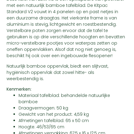
met een natuurlijk bamboe tafelblad. De Kitpac
Standard V2 vouwt in 4 panelen op en past netjes in
een duurzame draagtas. Het vierkante frame is van
aluminium is stevig, lichtgewicht en roestbestendig.
Verstelbare poten zorgen ervoor dat de tafel te
gebruiken is op drie verschillende hoogten en bevatten
micro-verstelbare pootjes voor waterpas zetten op
oneffen oppervlakken. Alsof dat nog niet genoeg is,
beschikt hij ook over een ingebouwde flesopener!
Natuurlijk bamboe oppervlak, biedt een slijtvast,
hygiënisch oppervlak dat zowel hitte- als
weerbestendig is.
Kenmerken:
Materiaal tafelblad: behandelde natuurlijke
bamboe
Draagvermogen: 50 kg
Gewicht van het product: 4,59 kg
Afmetingen tafelblad: 65 x 50 cm
Hoogte: 46/53/65 cm
Afmetingen verpakking: 67,5 x 16 x 12,5 cm