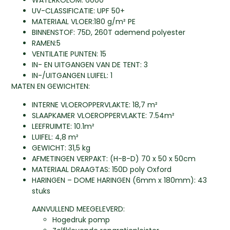
WATERKOLOM: 6000
UV-CLASSIFICATIE: UPF 50+
MATERIAAL VLOER:180 g/m² PE
BINNENSTOF: 75D, 260T ademend polyester
RAMEN:5
VENTILATIE PUNTEN: 15
IN- EN UITGANGEN VAN DE TENT: 3
IN-/UITGANGEN LUIFEL: 1
MATEN EN GEWICHTEN:
INTERNE VLOEROPPERVLAKTE: 18,7 m²
SLAAPKAMER VLOEROPPERVLAKTE: 7.54m²
LEEFRUIMTE: 10.1m²
LUIFEL: 4,8 m²
GEWICHT: 31,5 kg
AFMETINGEN VERPAKT: (H-B-D) 70 x 50 x 50cm
MATERIAAL DRAAGTAS: 150D poly Oxford
HARINGEN – DOME HARINGEN (6mm x 180mm): 43
stuks
AANVULLEND MEEGELEVERD:
Hogedruk pomp