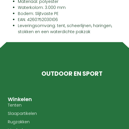
Materiaal: polyester
Waterkolom: 3.000 mm
Bodem: Slijtvaste PE
EAN: 4260752030106
Leveringsomvang: tent, scheerlijnen, haringen,
stokken en een waterdichte pakzak
OUTDOOR EN SPORT
Winkelen
Tenten
Slaapartikelen
Rugzakken