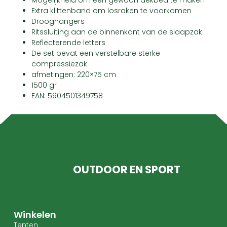
Mogelijkheid om een ​​gewoon dekbed te maken
Extra klittenband om losraken te voorkomen
Drooghangers
Ritssluiting aan de binnenkant van de slaapzak
Reflecterende letters
De set bevat een verstelbare sterke
compressiezak
afmetingen: 220×75 cm
1500 gr
EAN: 5904501349758
OUTDOOR EN SPORT
Winkelen
Tenten