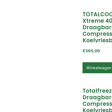
TOTALCOO
Xtreme 4
Draagbar
Compress
Koelvries
€
365,00
Winkelwagen
Totalfreez
Draagbar
Compress
Koelvries