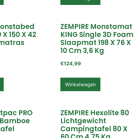
Monstabed
ZEMPIRE Monstamat
 X 150 X 42
KING Single 3D Foam
matras
Slaapmat 198 X 76 X
10 Cm 3,6 Kg
€
124,99
Winkelwagen
itpac PRO
ZEMPIRE Hexolite 80
 Bamboe
Lichtgewicht
afel
Campingtafel 80 X
60 Cm 4,75 Kg