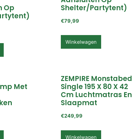
n Op
Shelter/partytent)
artytent)
€
79,99
Winkelwagen
ZEMPIRE Monstabed
mp Met
Single 195 X 80 X 42
Cm Luchtmatras En
ken
Slaapmat
€
249,99
Winkelwagen