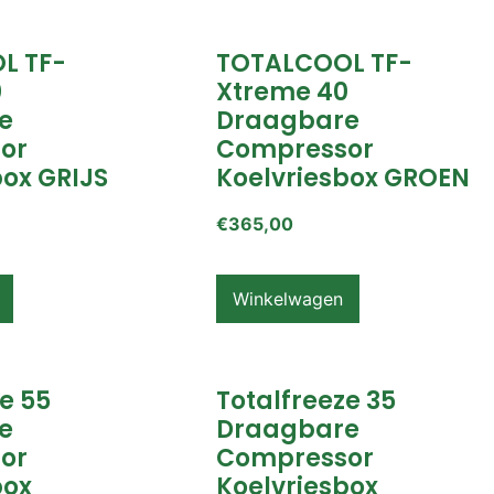
L TF-
TOTALCOOL TF-
0
Xtreme 40
e
Draagbare
or
Compressor
box GRIJS
Koelvriesbox GROEN
€
365,00
Winkelwagen
e 55
Totalfreeze 35
e
Draagbare
or
Compressor
box
Koelvriesbox