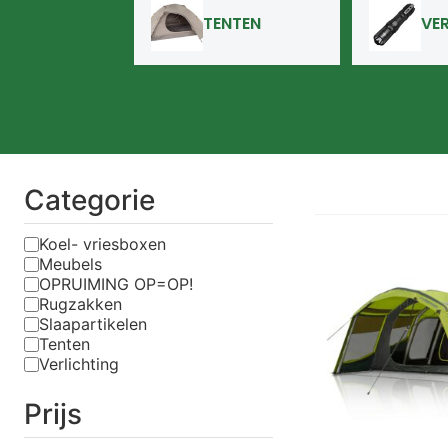
TENTEN
VE
Categorie
Koel- vriesboxen
Meubels
OPRUIMING OP=OP!
Rugzakken
Slaapartikelen
Tenten
Verlichting
Prijs