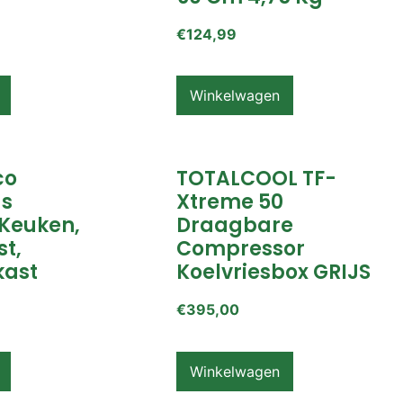
€
124,99
Winkelwagen
co
TOTALCOOL TF-
s
Xtreme 50
Keuken,
Draagbare
t,
Compressor
ast
Koelvriesbox GRIJS
€
395,00
Winkelwagen