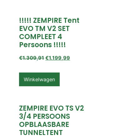
!!!!! ZEMPIRE Tent
EVO TM V2 SET
COMPLEET 4
Persoons !!!!!
€
1.309,91
€
1.199,99
Winkelwagen
ZEMPIRE EVO TS V2
3/4 PERSOONS
OPBLAASBARE
TUNNELTENT