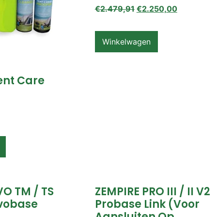
€
2.479,91
€
2.250,00
Winkelwagen
ent Care
VO TM / TS
ZEMPIRE PRO III / II V2
vobase
Probase Link (voor
Aansluiten Op