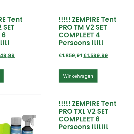
IRE Tent
!!!!! ZEMPIRE Tent
2 SET
PRO TM V2 SET
 6
COMPLEET 4
!!!!
Persoons !!!!!
649,99
€
1.859,91
€
1.599,99
Winkelwagen
!!!!! ZEMPIRE Tent
PRO TXL V2 SET
COMPLEET 6
Persoons !!!!!!!