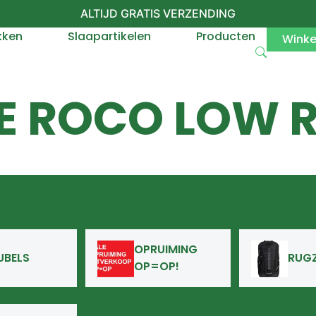
ALTIJD GRATIS VERZENDING
kken
Slaapartikelen
Producten
Wink
E ROCO LOW R
OPRUIMING
UBELS
RUG
OP=OP!