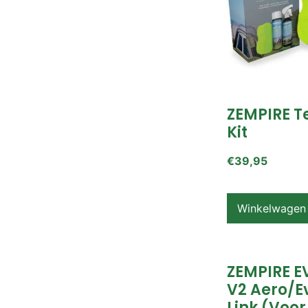
ZEMPIRE T
Kit
€
39,95
Winkelwagen
ZEMPIRE E
V2 Aero/E
Link (voor