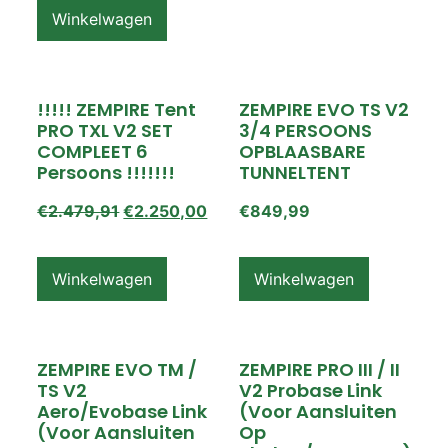
Winkelwagen
!!!!! ZEMPIRE Tent
ZEMPIRE EVO TS V2
PRO TXL V2 SET
3/4 PERSOONS
COMPLEET 6
OPBLAASBARE
Persoons !!!!!!!
TUNNELTENT
€
2.479,91
€
2.250,00
€
849,99
Winkelwagen
Winkelwagen
ZEMPIRE EVO TM /
ZEMPIRE PRO III / II
TS V2
V2 Probase Link
Aero/Evobase Link
(voor Aansluiten
(voor Aansluiten
Op