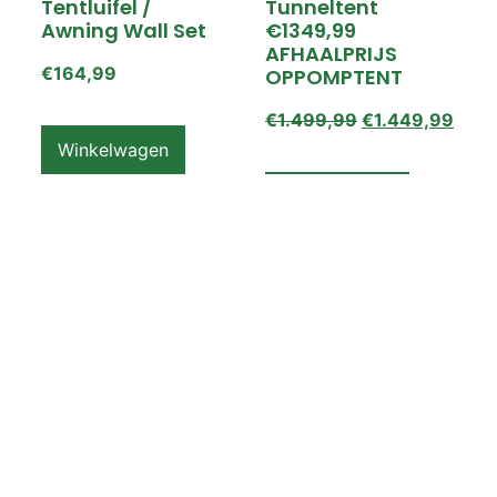
Tentluifel /
Tunneltent
Awning Wall Set
€1349,99
AFHAALPRIJS
€
164,99
OPPOMPTENT
€
1.499,99
€
1.449,99
Winkelwagen
Winkelwagen
ZEMPIRE PRO TL V2
ZEMPIRE PRO TL V2
Luchttent
Oppomptent
Grondzeil /
Tentluifel /
Ground Sheet /
Awning Wall
Footprint
€
159,99
€
79,99
Winkelwagen